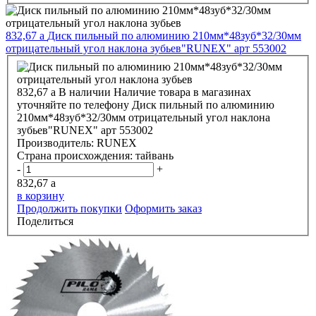
832,67
a
Диск пильный по алюминию 210мм*48зуб*32/30мм
отрицательный угол наклона зубьев"RUNEX" арт 553002
832,67
a
В наличии
Наличие товара в магазинах
уточняйте по телефону
Диск пильный по алюминию
210мм*48зуб*32/30мм отрицательный угол наклона
зубьев"RUNEX" арт 553002
Производитель:
RUNEX
Страна происхождения:
тайвань
-
+
832,67
a
в корзину
Продолжить покупки
Оформить заказ
Поделиться