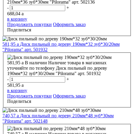
210мм*36 зуб*30мм "Pilorama" арт. 502136
-
+
688,04
a
в корзину
Продолжить покупки
Оформить заказ
Поделиться
581,95
a
Диск пильный по дереву 190мм*32 зуб*30/20мм
"Pilorama" арт. 501932
581,95
a
В наличии
Наличие товара в магазинах
уточняйте по телефону
Диск пильный по дереву
190мм*32 зуб*30/20мм "Pilorama" арт. 501932
-
+
581,95
a
в корзину
Продолжить покупки
Оформить заказ
Поделиться
740,57
a
Диск пильный по дереву 210мм*48 зуб*30мм
"Pilorama" арт. 502148
740,57
a
В наличии
Наличие товара в магазинах