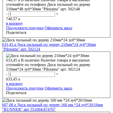
уточняйте по телефону
Диск пильный по дереву
210мм*48 зуб*30мм "Pilorama" арт. 502148
-
+
740,57
a
в корзину
Продолжить покупки
Оформить заказ
Поделиться
633,45
a
Диск пильный по дереву 210мм*24 зуб*30мм
"Pilorama" арт. 502124
633,45
a
В наличии
Наличие товара в магазинах
уточняйте по телефону
Диск пильный по дереву
210мм*24 зуб*30мм "Pilorama" арт. 502124
-
+
633,45
a
в корзину
Продолжить покупки
Оформить заказ
Поделиться
607,08
a
Диск пильный по дереву 160 мм *24 зуб*20/16мм
"RUNNER" арт 551004/474707