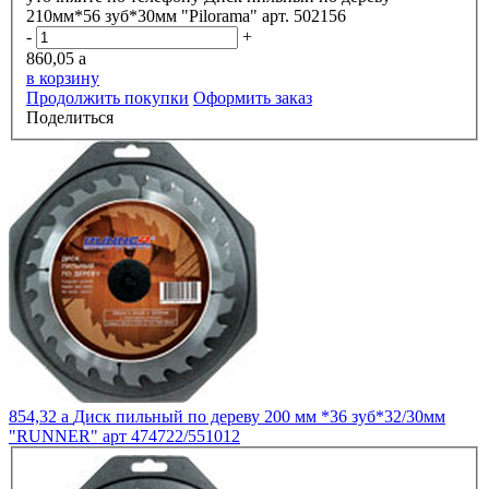
210мм*56 зуб*30мм "Pilorama" арт. 502156
-
+
860,05
a
в корзину
Продолжить покупки
Оформить заказ
Поделиться
854,32
a
Диск пильный по дереву 200 мм *36 зуб*32/30мм
"RUNNER" арт 474722/551012