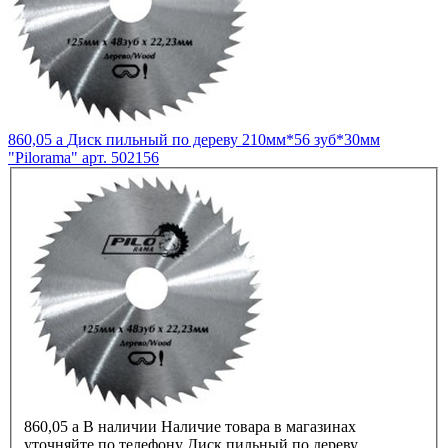
860,05
a
Диск пильный по дереву 210мм*56 зуб*30мм
"Pilorama" арт. 502156
860,05
a
В наличии
Наличие товара в магазинах
уточняйте по телефону
Диск пильный по дереву