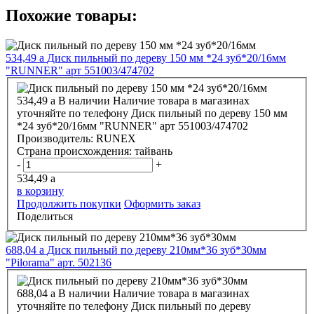
Похожие товары:
534,49
a
Диск пильный по дереву 150 мм *24 зуб*20/16мм
"RUNNER" арт 551003/474702
534,49
a
В наличии
Наличие товара в магазинах
уточняйте по телефону
Диск пильный по дереву 150 мм
*24 зуб*20/16мм "RUNNER" арт 551003/474702
Производитель:
RUNEX
Страна происхождения:
тайвань
-
+
534,49
a
в корзину
Продолжить покупки
Оформить заказ
Поделиться
688,04
a
Диск пильный по дереву 210мм*36 зуб*30мм
"Pilorama" арт. 502136
688,04
a
В наличии
Наличие товара в магазинах
уточняйте по телефону
Диск пильный по дереву