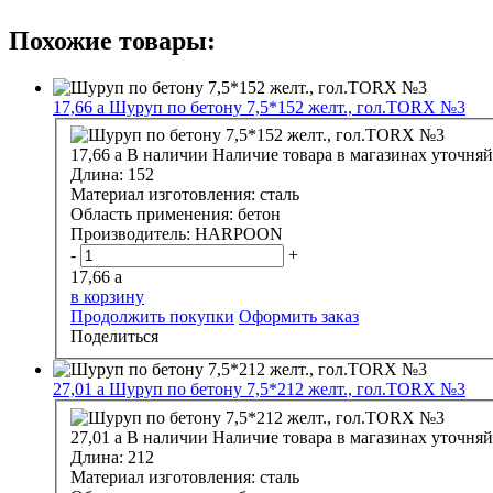
Похожие товары:
17,66
a
Шуруп по бетону 7,5*152 желт., гол.ТОRХ №3
17,66
a
В наличии
Наличие товара в магазинах уточняй
Длина:
152
Материал изготовления:
сталь
Область применения:
бетон
Производитель:
HARPOON
-
+
17,66
a
в корзину
Продолжить покупки
Оформить заказ
Поделиться
27,01
a
Шуруп по бетону 7,5*212 желт., гол.ТОRХ №3
27,01
a
В наличии
Наличие товара в магазинах уточняй
Длина:
212
Материал изготовления:
сталь