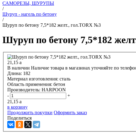
САМОРЕЗЫ, ШУРУПЫ
/
Шуруп - нагель по бетону
/
Шуруп по бетону 7,5*182 желт., гол.ТОRХ №3
Шуруп по бетону 7,5*182 жел
21,15
a
В наличии
Наличие товара в магазинах уточняйте по телефо
Длина:
182
Материал изготовления:
сталь
Область применения:
бетон
Производитель:
HARPOON
-
+
21,15
a
в корзину
Продолжить покупки
Оформить заказ
Поделиться