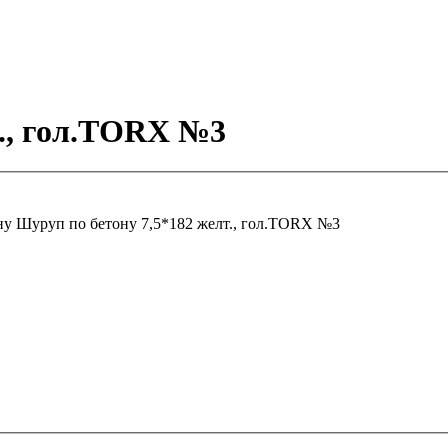
т., гол.ТОRХ №3
ну
Шуруп по бетону 7,5*182 желт., гол.ТОRХ №3