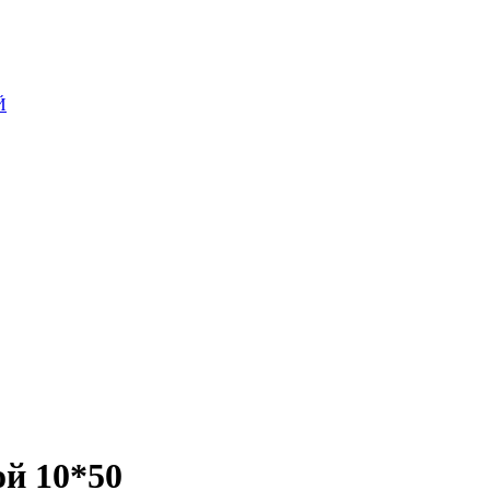
Й
ой 10*50