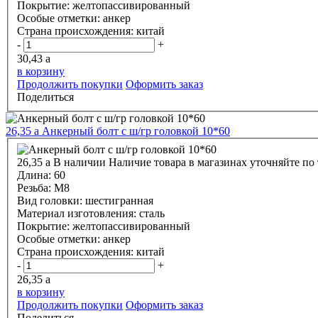
Покрытие:
желтопассивированный
Особые отметки:
анкер
Страна происхождения:
китай
-
+
30,43
a
в корзину
Продолжить покупки
Оформить заказ
Поделиться
26,35
a
Анкерный болт с ш/гр головкой 10*60
26,35
a
В наличии
Наличие товара в магазинах уточняйте по
Длина:
60
Резьба:
М8
Вид головки:
шестигранная
Материал изготовления:
сталь
Покрытие:
желтопассивированный
Особые отметки:
анкер
Страна происхождения:
китай
-
+
26,35
a
в корзину
Продолжить покупки
Оформить заказ
Поделиться