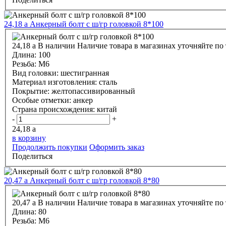
24,18
a
Анкерный болт с ш/гр головкой 8*100
24,18
a
В наличии
Наличие товара в магазинах уточняйте по
Длина:
100
Резьба:
М6
Вид головки:
шестигранная
Материал изготовления:
сталь
Покрытие:
желтопассивированный
Особые отметки:
анкер
Страна происхождения:
китай
-
+
24,18
a
в корзину
Продолжить покупки
Оформить заказ
Поделиться
20,47
a
Анкерный болт с ш/гр головкой 8*80
20,47
a
В наличии
Наличие товара в магазинах уточняйте по
Длина:
80
Резьба:
М6