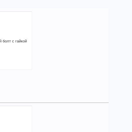
5,41
a
аличии
чие товара в магазинах уточняйте по телефону
ерный болт с гайкой 10*77