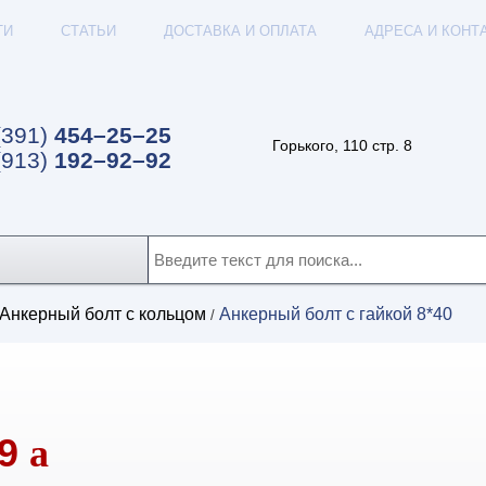
ТИ
СТАТЬИ
ДОСТАВКА И ОПЛАТА
АДРЕСА И КОНТ
(391)
454–25–25
Горького, 110 стр. 8
(913)
192–92–92
Анкерный болт с кольцом
Анкерный болт с гайкой 8*40
/
09
a