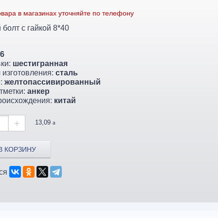
вара в магазинах уточняйте по телефону
болт с гайкой 8*40
6
вки:
шестигранная
 изготовления:
сталь
:
желтопассивированный
тметки:
анкер
роисхождения:
китай
+
13,09
a
В КОРЗИНУ
ся