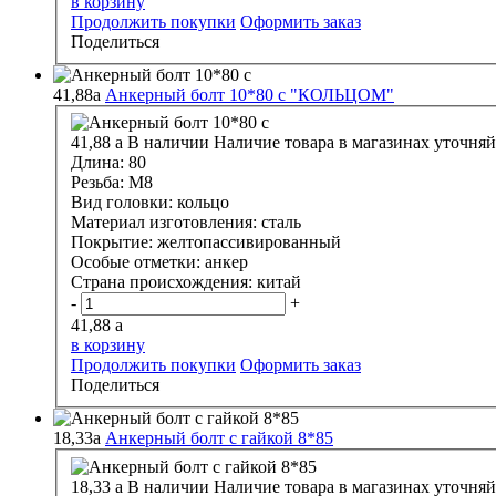
в корзину
Продолжить покупки
Оформить заказ
Поделиться
41,88
a
Анкерный болт 10*80 с "КОЛЬЦОМ"
41,88
a
В наличии
Наличие товара в магазинах уточняй
Длина:
80
Резьба:
М8
Вид головки:
кольцо
Материал изготовления:
сталь
Покрытие:
желтопассивированный
Особые отметки:
анкер
Страна происхождения:
китай
-
+
41,88
a
в корзину
Продолжить покупки
Оформить заказ
Поделиться
18,33
a
Анкерный болт с гайкой 8*85
18,33
a
В наличии
Наличие товара в магазинах уточняй