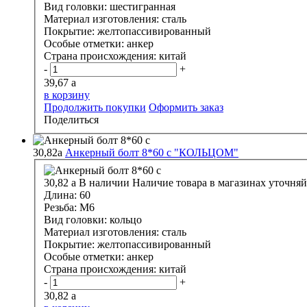
Вид головки:
шестигранная
Материал изготовления:
сталь
Покрытие:
желтопассивированный
Особые отметки:
анкер
Страна происхождения:
китай
-
+
39,67
a
в корзину
Продолжить покупки
Оформить заказ
Поделиться
30,82
a
Анкерный болт 8*60 с "КОЛЬЦОМ"
30,82
a
В наличии
Наличие товара в магазинах уточняй
Длина:
60
Резьба:
М6
Вид головки:
кольцо
Материал изготовления:
сталь
Покрытие:
желтопассивированный
Особые отметки:
анкер
Страна происхождения:
китай
-
+
30,82
a