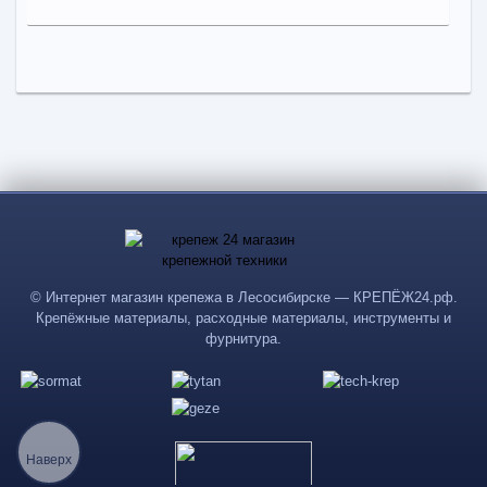
41,97
a
Поделиться
В наличии
Наличие товара в магазинах уточняйте по телефону
Клиновой анкер А-КА 8*75
Длина:
75
-
+
41,97
a
© Интернет магазин крепежа в Лесосибирске — КРЕПЁЖ24.рф.
Крепёжные материалы, расходные материалы, инструменты и
В КОРЗИНУ
фурнитура.
Поделиться
Наверх